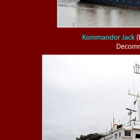
Kommandor Jack
(
Decommi